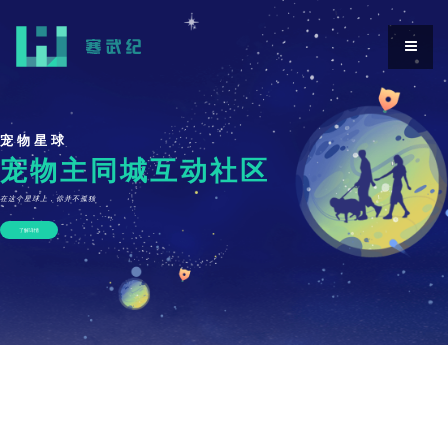
宠
物
宠
星
物
球
星
球
宠
宠
物
物
主
主
同
同
城
城
互
互
动
动
社
社
区
区
在这个星球上，你并不孤独
了解详情