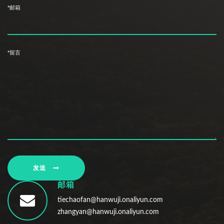
*邮箱
*留言
发送
邮箱
tiechaofan@hanwuji.onaliyun.com
zhangyan@hanwuji.onaliyun.com